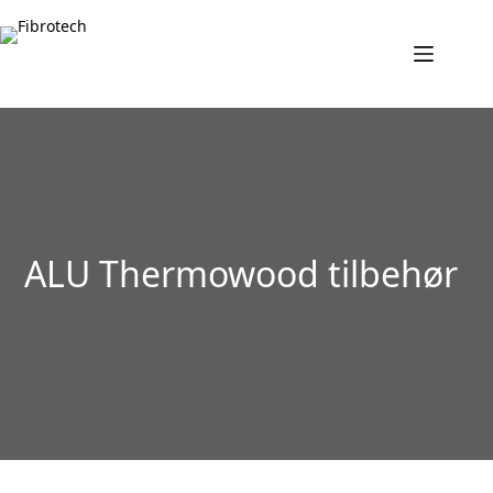
Fortsæt
til
indhold
ALU Thermowood tilbehør