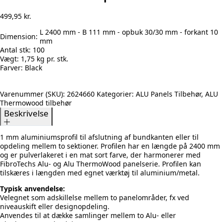
499,95
kr.
L 2400 mm - B 111 mm - opbuk 30/30 mm - forkant 10
Dimension:
mm
Antal stk:
100
Vægt:
1,75 kg pr. stk.
Farver:
Black
Varenummer (SKU):
2624660
Kategorier:
ALU Panels Tilbehør
,
ALU
Thermowood tilbehør
Beskrivelse
1 mm aluminiumsprofil til afslutning af bundkanten eller til
opdeling mellem to sektioner. Profilen har en længde på 2400 mm
og er pulverlakeret i en mat sort farve, der harmonerer med
FibroTechs Alu- og Alu ThermoWood panelserie. Profilen kan
tilskæres i længden med egnet værktøj til aluminium/metal.
Typisk anvendelse:
Velegnet som adskillelse mellem to panelområder, fx ved
niveauskift eller designopdeling.
Anvendes til at dække samlinger mellem to Alu- eller