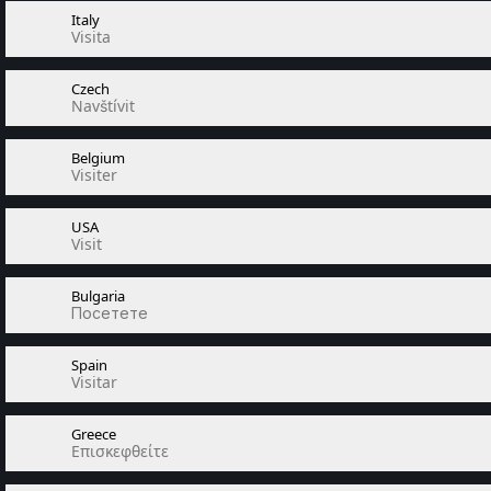
Italy
Visita
Czech
Navštívit
Belgium
Visiter
USA
Visit
Bulgaria
Посетете
Spain
Visitar
Greece
Επισκεφθείτε