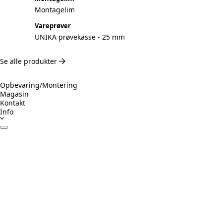
Montagelim
Vareprøver
UNIKA prøvekasse - 25 mm
Se alle produkter
Opbevaring/Montering
Magasin
Kontakt
Info
Datablade
Certifikater
Drift & Vedligeholdelse
Monteringsvejledning
Inspiration
Ansvarligt byggeri
Prøv Visualizer
Beregner Akustikpaneler