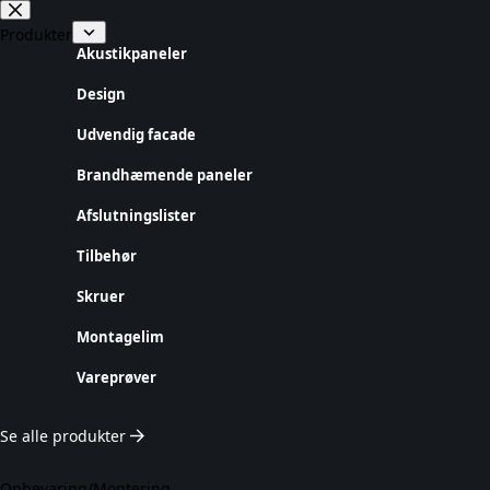
Fortsæt
til
Produkter
indhold
Akustikpaneler
Design
Udvendig facade
Brandhæmende paneler
Afslutningslister
Tilbehør
Skruer
Montagelim
Vareprøver
Se alle produkter
Opbevaring/Montering