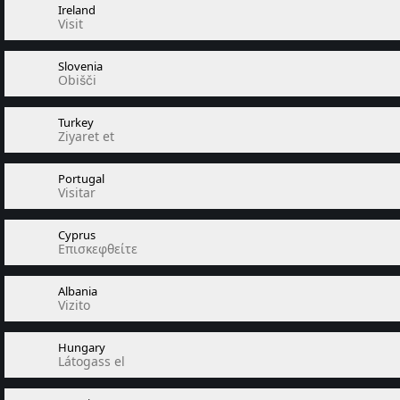
Ireland
Visit
Slovenia
Obišči
Turkey
Ziyaret et
Portugal
Visitar
Cyprus
Επισκεφθείτε
Albania
Vizito
Hungary
Látogass el