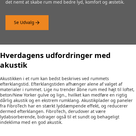
det nemt at skabe rum med bedre lyd, komfort og æstetik.
Se Udvalg
Hverdagens udfordringer med
akustik
Akustikken i et rum kan bedst beskrives ved rummets
efterklangstid. Efterklangstiden afhænger alene af valget af
materialer i rummet. Lige nu trender åbne rum med højt til loftet,
beton/New Yorker gulve og lign., hvilket kan medføre en rigtig
dårlig akustik og en ekstrem rumklang. Akustikplader og paneler
fra FibroTech har en stærkt lyddæmpende effekt, og reducerer
dermed efterklangen. FibroTech, derudover at være
lydabsorberende, bidrager også til et sundt og behageligt
indeklima med en god akustik.