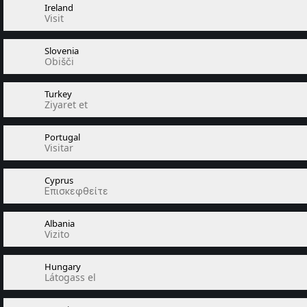
Ireland
Visit
Slovenia
Obišči
Turkey
Ziyaret et
Portugal
Visitar
Cyprus
Επισκεφθείτε
Albania
Vizito
Hungary
Látogass el