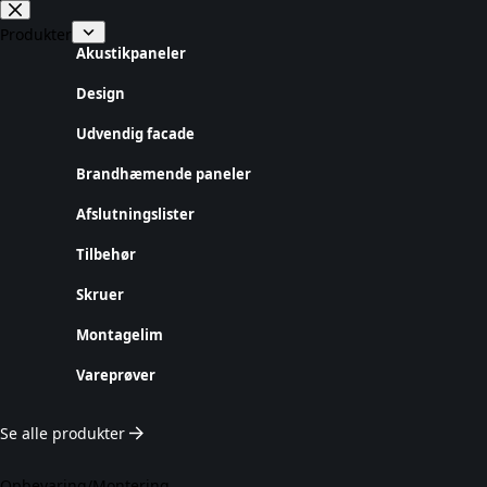
Fortsæt
til
Produkter
indhold
Akustikpaneler
Design
Udvendig facade
Brandhæmende paneler
Afslutningslister
Tilbehør
Skruer
Montagelim
Vareprøver
Se alle produkter
Opbevaring/Montering