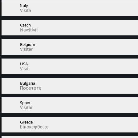
Italy
Visita
Czech
Navštívit
Belgium
Visiter
USA
Visit
Bulgaria
Посетете
Spain
Visitar
Greece
Επισκεφθείτε