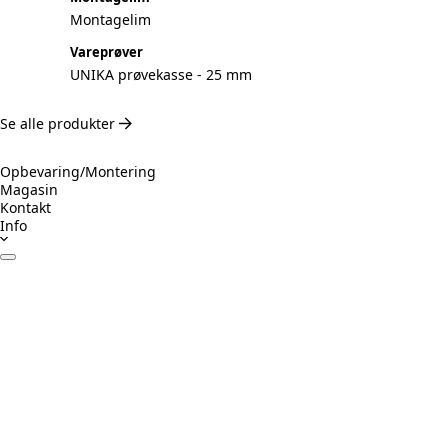
Montagelim
Vareprøver
UNIKA prøvekasse - 25 mm
Se alle produkter
Opbevaring/Montering
Magasin
Kontakt
Info
Datablade
Certifikater
Drift & Vedligeholdelse
Monteringsvejledning
Inspiration
Ansvarligt byggeri
Prøv Visualizer
Beregner Akustikpaneler