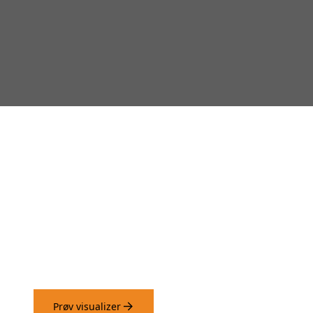
Prøv vores visualizer og se
hvordan panelerne virker på
dine vægge.
Prøv visualizer