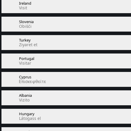
Ireland
Visit
Slovenia
Obišči
Turkey
Ziyaret et
Portugal
Visitar
Cyprus
Επισκεφθείτε
Albania
Vizito
Hungary
Látogass el