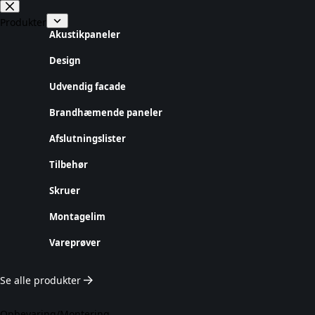
Fortsæt
til
Produkter
indhold
Akustikpaneler
Design
Udvendig facade
Brandhæmende paneler
Afslutningslister
Tilbehør
Skruer
Montagelim
Vareprøver
Se alle produkter
Opbevaring/Montering