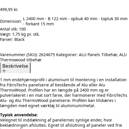
499,95
kr.
L 2400 mm - B 122 mm - opbuk 40 mm - topluk 30 mm
Dimension:
- forkant 15 mm
Antal stk:
100
Vægt:
1,75 kg pr. stk.
Farver:
Black
Varenummer (SKU):
2624675
Kategorier:
ALU Panels Tilbehør
,
ALU
Thermowood tilbehør
Beskrivelse
1 mm endehjørneprofil i aluminium til montering i en installation
fra FibroTechs panelserie af bestående af Alu eller Alu
ThermoWood. Profilen har en længde på 2400 mm og er
pulverlakeret i en mat sort farve, der harmonerer med FibroTechs
Alu- og Alu ThermoWood panelserie. Profilen kan tilskæres i
længden med egnet værktøj til aluminium/metal.
Typisk anvendelse:
Velegnet til inddækning af panelernes synlige ender, hvor
beklædningen afsluttes. Egnet til afslutning af paneler ved frie