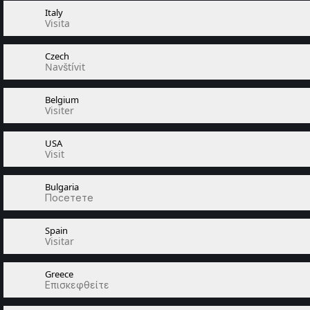
Italy
Visita
Czech
Navštívit
Belgium
Visiter
USA
Visit
Bulgaria
Посетете
Spain
Visitar
Greece
Επισκεφθείτε