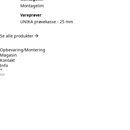
Montagelim
Vareprøver
UNIKA prøvekasse - 25 mm
Se alle produkter
Opbevaring/Montering
Magasin
Kontakt
Info
Datablade
Certifikater
Drift & Vedligeholdelse
Monteringsvejledning
Inspiration
Ansvarligt byggeri
Prøv Visualizer
Beregner Akustikpaneler