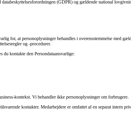
d databeskyttelsesforordningen (GDPR) og gældende national lovgivnin
varlig for, at personoplysninger behandles i overensstemmelse med gæ
telsesregler og -procedurer.
es du kontakte den Persondataansvarlige:
usiness-kontekst. Vi behandler ikke personoplysninger om forbrugere.
ilsvarende kontakter. Medarbejdere er omfattet af en separat intern priva