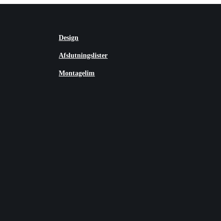
Design
Afslutningslister
Montagelim