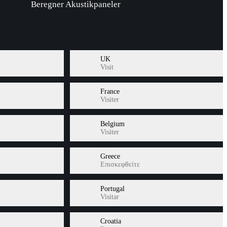
Beregner Akustikpaneler
UK
Visit
France
Visiter
Belgium
Visiter
Greece
Επισκεφθείτε
Portugal
Visitar
Croatia