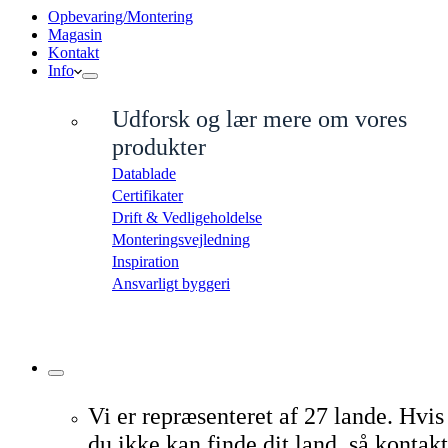
Opbevaring/Montering
Magasin
Kontakt
Info
Udforsk og lær mere om vores
produkter
Datablade
Certifikater
Drift & Vedligeholdelse
Monteringsvejledning
Inspiration
Ansvarligt byggeri
Vi er repræsenteret af 27 lande. Hvis
du ikke kan finde dit land, så kontakt