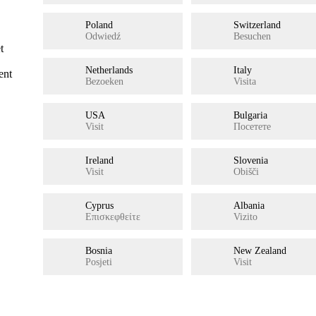
Poland
Switzerland
Odwiedź
Besuchen
t
Netherlands
Italy
ent
Bezoeken
Visita
USA
Bulgaria
Visit
Посетете
Ireland
Slovenia
Visit
Obišči
Cyprus
Albania
Επισκεφθείτε
Vizito
Bosnia
New Zealand
Posjeti
Visit