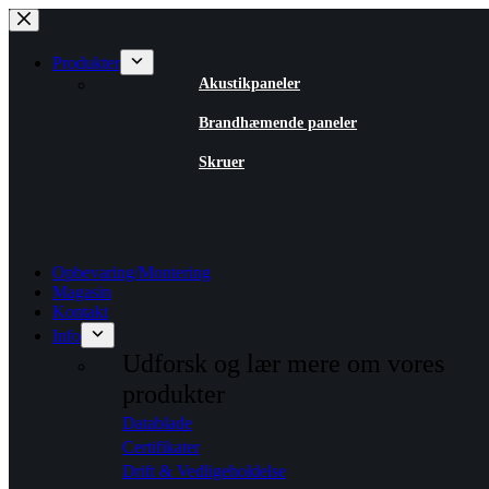
Fortsæt
til
indhold
Produkter
Akustikpaneler
Brandhæmende paneler
Skruer
Opbevaring/Montering
Magasin
Kontakt
Info
Udforsk og lær mere om vores
produkter
Datablade
Certifikater
Drift & Vedligeholdelse