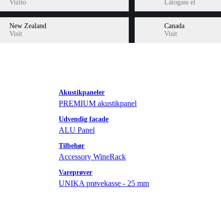
Vizito
Látogass el
New Zealand
Canada
Visit
Visit
Akustikpaneler
PREMIUM akustikpanel
Udvendig facade
ALU Panel
Tilbehør
Accessory WineRack
Vareprøver
UNIKA prøvekasse - 25 mm