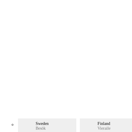
Prøv Visualizer
Sweden
Finland
Besök
Vieraile