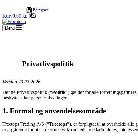
Beregner
Kurv
0,00
kr.
0
Menu
Privatlivspolitik
Version 23.03.2026
Denne Privatlivspolitik (“
Politik
”) gælder for alle forretningspartnere
beskytter dine personoplysninger.
1. Formål og anvendelsesområde
Treetops Trading A/S (“
Treetops
”), er forpligtet til at overholde al
er afgørende for at sikre vores virksomheds, medarbejderes, interessen