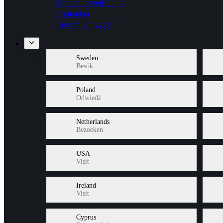
Monteringsvejledning
Inspiration
Ansvarligt byggeri
Sweden
Besök
Poland
Odwiedź
Netherlands
Bezoeken
USA
Visit
Ireland
Visit
Cyprus