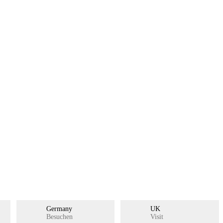
Beregner Akustikpaneler
Germany
UK
Besuchen
Visit