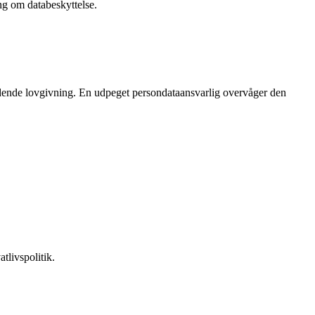
g om databeskyttelse.
ldende lovgivning. En udpeget persondataansvarlig overvåger den
tlivspolitik.