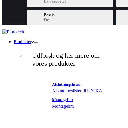
Επισκεφθείτε
Bosnia
Posjeti
Produkter
Udforsk og lær mere om
vores produkter
Afslutningslister
Afslutningslister til UNIKA
Montagelim
Montagelim