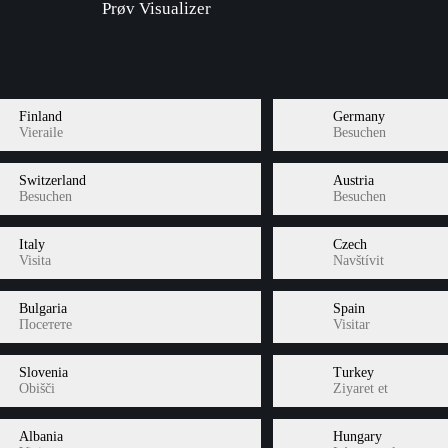
Prøv Visualizer
Finland
Germany
Vieraile
Besuchen
Switzerland
Austria
Besuchen
Besuchen
Italy
Czech
Visita
Navštívit
Bulgaria
Spain
Посетете
Visitar
Slovenia
Turkey
Obišči
Ziyaret et
Albania
Hungary