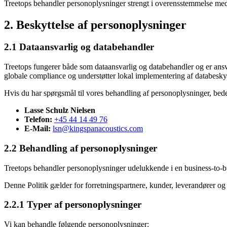
Treetops behandler personoplysninger strengt i overensstemmelse me
2. Beskyttelse af personoplysninger
2.1 Dataansvarlig og databehandler
Treetops fungerer både som dataansvarlig og databehandler og er ans
globale compliance og understøtter lokal implementering af databeskyt
Hvis du har spørgsmål til vores behandling af personoplysninger, bed
Lasse Schulz Nielsen
Telefon:
+45 44 14 49 76
E-Mail:
lsn@kingspanacoustics.com
2.2 Behandling af personoplysninger
Treetops behandler personoplysninger udelukkende i en business-to-b
Denne Politik gælder for forretningspartnere, kunder, leverandører og t
2.2.1 Typer af personoplysninger
Vi kan behandle følgende personoplysninger: