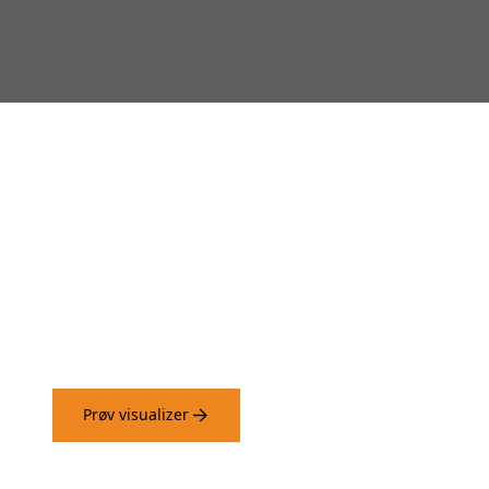
Prøv vores visualizer og se
hvordan panelerne virker på
dine vægge.
Prøv visualizer