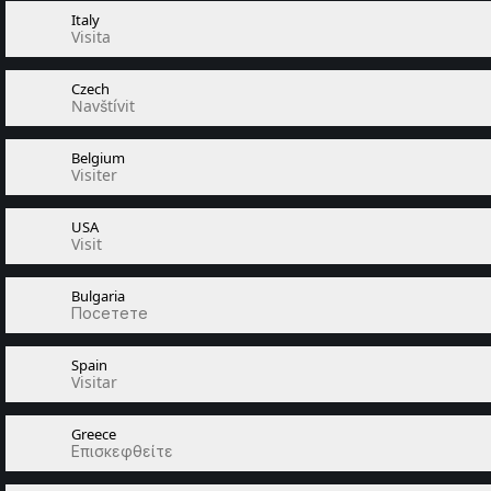
Italy
Visita
Czech
Navštívit
Belgium
Visiter
USA
Visit
Bulgaria
Посетете
Spain
Visitar
Greece
Επισκεφθείτε