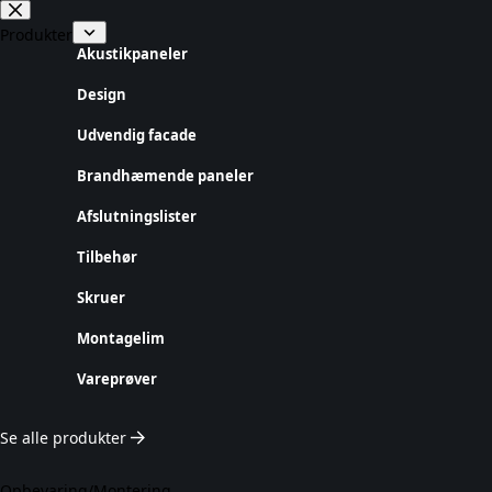
Fortsæt
til
Produkter
indhold
Akustikpaneler
Design
Udvendig facade
Brandhæmende paneler
Afslutningslister
Tilbehør
Skruer
Montagelim
Vareprøver
Se alle produkter
Opbevaring/Montering