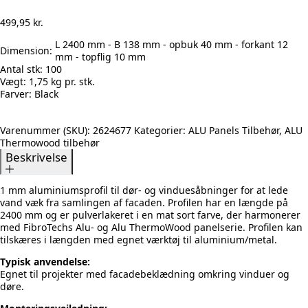
499,95
kr.
L 2400 mm - B 138 mm - opbuk 40 mm - forkant 12
Dimension:
mm - topflig 10 mm
Antal stk:
100
Vægt:
1,75 kg pr. stk.
Farver:
Black
Varenummer (SKU):
2624677
Kategorier:
ALU Panels Tilbehør
,
ALU
Thermowood tilbehør
Beskrivelse
1 mm aluminiumsprofil til dør- og vinduesåbninger for at lede
vand væk fra samlingen af facaden. Profilen har en længde på
2400 mm og er pulverlakeret i en mat sort farve, der harmonerer
med FibroTechs Alu- og Alu ThermoWood panelserie. Profilen kan
tilskæres i længden med egnet værktøj til aluminium/metal.
Typisk anvendelse:
Egnet til projekter med facadebeklædning omkring vinduer og
døre.