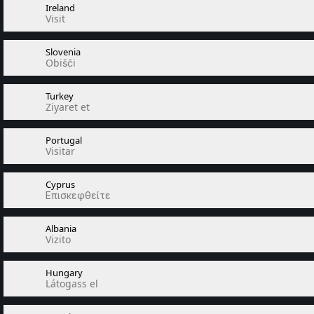
Ireland
Visit
Slovenia
Obišči
Turkey
Ziyaret et
Portugal
Visitar
Cyprus
Επισκεφθείτε
Albania
Vizito
Hungary
Látogass el