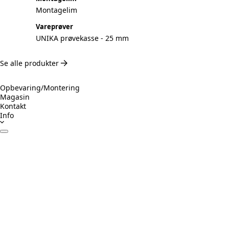
Montagelim
Vareprøver
UNIKA prøvekasse - 25 mm
Se alle produkter
Opbevaring/Montering
Magasin
Kontakt
Info
Datablade
Certifikater
Drift & Vedligeholdelse
Monteringsvejledning
Inspiration
Ansvarligt byggeri
Prøv Visualizer
Beregner Akustikpaneler