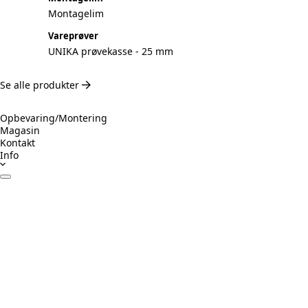
Montagelim
Vareprøver
UNIKA prøvekasse - 25 mm
Se alle produkter
Opbevaring/Montering
Magasin
Kontakt
Info
Datablade
Certifikater
Drift & Vedligeholdelse
Monteringsvejledning
Inspiration
Ansvarligt byggeri
Prøv Visualizer
Beregner Akustikpaneler