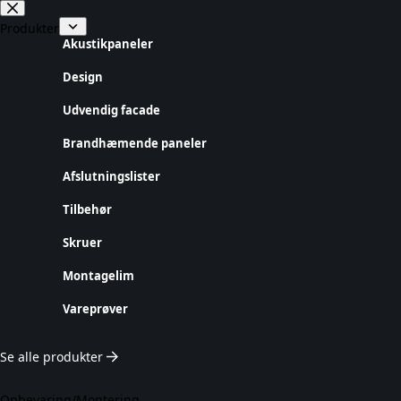
Fortsæt
til
Produkter
indhold
Akustikpaneler
Design
Udvendig facade
Brandhæmende paneler
Afslutningslister
Tilbehør
Skruer
Montagelim
Vareprøver
Se alle produkter
Opbevaring/Montering