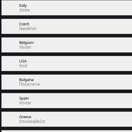
Italy
Visita
Czech
Navštívit
Belgium
Visiter
USA
Visit
Bulgaria
Посетете
Spain
Visitar
Greece
Επισκεφθείτε