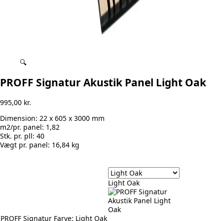
🔍
PROFF Signatur Akustik Panel Light Oak
995,00
kr.
Dimension:
22 x 605 x 3000 mm
m2/pr. panel:
1,82
Stk. pr. pll:
40
Vægt pr. panel:
16,84 kg
Light Oak
PROFF Signatur Farve
: Light Oak