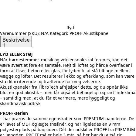
Ryd
Varenummer (SKU):
N/A
Kategori:
PROFF Akustikpanel
Beskrivelse
LYD ELLER STØJ
Når børnestemmer, musik og voksensnak skal forenes, kan det
være svært at føre en samtale. Højt til loftet og hårde overflader i
form af fliser, beton eller glas, får lyden til at slå tilbage mellem
vægge og lofter. Det resulterer i ekko og efterklang, som kan være
stærkt irriterende og trættende for omgivelserne.
Akustikpaneler fra FibroTech afhjælper dette, og du opnår ikke
blot en god akustik – men får også et behageligt og rart indeklima
– samtidig med, at du får et varmere, mere hyggeligt og
skandinavisk udtryk
PROFF-serien
– har præcis de samme egenskaber som PREMIUM-panelerne. De
er lavet af MDF og ægte træfinér, og har ligeledes en 9 mm
polyesterplads på bagsiden. Dét der adskiller PROFF fra PREMIUM
er længden. PROFF måler hele 3 mtr., så her har du altså rig