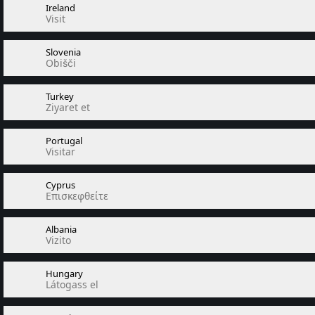
Ireland
Visit
Slovenia
Obišči
Turkey
Ziyaret et
Portugal
Visitar
Cyprus
Επισκεφθείτε
Albania
Vizito
Hungary
Látogass el