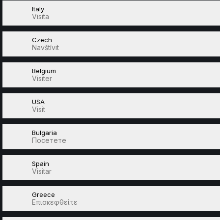
Italy
Visita
Czech
Navštívit
Belgium
Visiter
USA
Visit
Bulgaria
Посетете
Spain
Visitar
Greece
Επισκεφθείτε