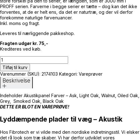
store forskel på den to serier, er længden, som er 3000 mm i
PROFF serien. Farverne i begge serier er tætte – dog kan det ikke
forventes, at de er helt ens, da det er naturtræ, og der vil derfor
forekomme naturlige farvenuancer.
Inkl. moms og fragt.
Leveres til nærliggende pakkeshop.
Fragten udgør kr. 75,-
Krediteres ved køb.
Prøvekasse
PREMIUM/PROFF
Tilføj til kurv
inkl.
Varenummer (SKU):
2174103
Kategori:
Vareprøver
alle
Beskrivelse
7
farver
antal
Indeholder Akustikpanel Farver – Ask, Light Oak, Walnut, Oiled Oak,
Grey, Smoked Oak, Black Oak
DETTE ER BLOT EN VAREPRØVE!
Lyddæmpende plader til væg – Akustik
Hos Fibrotech er vi vilde med den nordiske indretningsstil. Vi elsker
det rå look som træ skaber. Vi har derfor udviklet vores