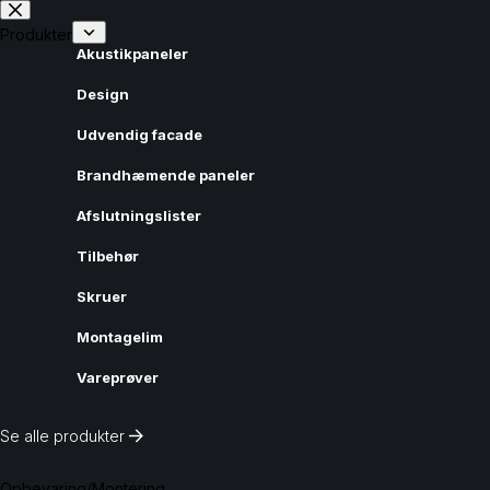
Fortsæt
til
Produkter
indhold
Akustikpaneler
Design
Udvendig facade
Brandhæmende paneler
Afslutningslister
Tilbehør
Skruer
Montagelim
Vareprøver
Se alle produkter
Opbevaring/Montering