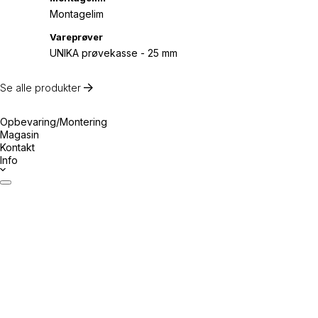
Montagelim
Vareprøver
UNIKA prøvekasse - 25 mm
Se alle produkter
Opbevaring/Montering
Magasin
Kontakt
Info
Datablade
Certifikater
Drift & Vedligeholdelse
Monteringsvejledning
Inspiration
Ansvarligt byggeri
Prøv Visualizer
Beregner Akustikpaneler