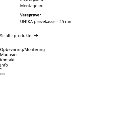
Montagelim
Vareprøver
UNIKA prøvekasse - 25 mm
Se alle produkter
Opbevaring/Montering
Magasin
Kontakt
Info
Datablade
Certifikater
Drift & Vedligeholdelse
Monteringsvejledning
Inspiration
Ansvarligt byggeri
Prøv Visualizer
Beregner Akustikpaneler