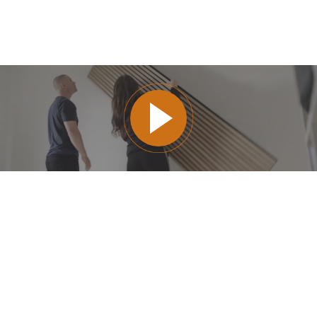
Prøv vores visualizer og se
hvordan panelerne virker på
dine vægge.