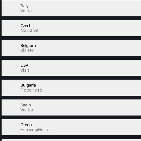
Italy
Visita
Czech
Navštívit
Belgium
Visiter
USA
Visit
Bulgaria
Посетете
Spain
Visitar
Greece
Επισκεφθείτε