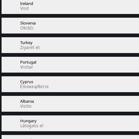
Ireland
Visit
Slovenia
Obišči
Turkey
Ziyaret et
Portugal
Visitar
Cyprus
Επισκεφθείτε
Albania
Vizito
Hungary
Látogass el