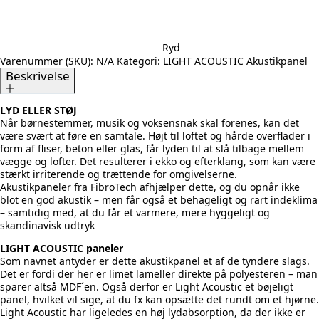
Ryd
Varenummer (SKU):
N/A
Kategori:
LIGHT ACOUSTIC Akustikpanel
Beskrivelse
LYD ELLER STØJ
Når børnestemmer, musik og voksensnak skal forenes, kan det
være svært at føre en samtale. Højt til loftet og hårde overflader i
form af fliser, beton eller glas, får lyden til at slå tilbage mellem
vægge og lofter. Det resulterer i ekko og efterklang, som kan være
stærkt irriterende og trættende for omgivelserne.
Akustikpaneler fra FibroTech afhjælper dette, og du opnår ikke
blot en god akustik – men får også et behageligt og rart indeklima
– samtidig med, at du får et varmere, mere hyggeligt og
skandinavisk udtryk
LIGHT ACOUSTIC paneler
Som navnet antyder er dette akustikpanel et af de tyndere slags.
Det er fordi der her er limet lameller direkte på polyesteren – man
sparer altså MDF´en. Også derfor er Light Acoustic et bøjeligt
panel, hvilket vil sige, at du fx kan opsætte det rundt om et hjørne.
Light Acoustic har ligeledes en høj lydabsorption, da der ikke er