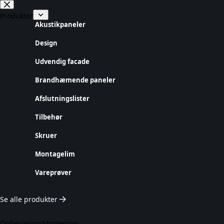
Fortsæt
til
Produkter
indhold
Akustikpaneler
Design
Udvendig facade
Brandhæmende paneler
Afslutningslister
Tilbehør
Skruer
Montagelim
Vareprøver
Se alle produkter
Opbevaring/Montering