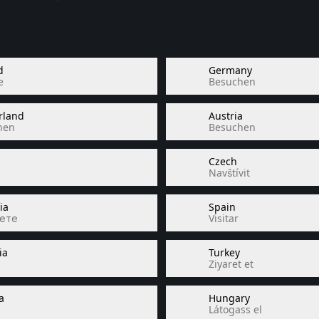
d
Germany
e
Besuchen
rland
Austria
hen
Besuchen
Czech
Navštívit
ia
Spain
ете
Visitar
ia
Turkey
Ziyaret et
a
Hungary
Látogass el