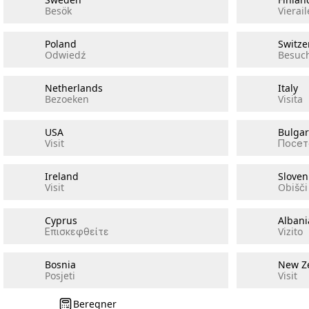
Besök
Vierail
Poland
Switze
Odwiedź
Besuc
Netherlands
Italy
Bezoeken
Visita
USA
Bulgar
Visit
Посет
Ireland
Sloven
Visit
Obišči
Cyprus
Albani
Επισκεφθείτε
Vizito
Bosnia
New Z
Posjeti
Visit
Beregner