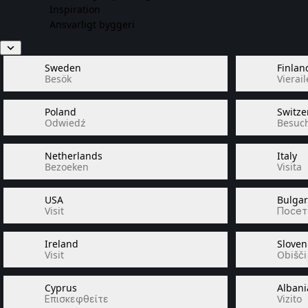
Inspiration
Ansvarligt byggeri
Sweden
Finlan
Besök
Vierail
Poland
Switze
Odwiedź
Besuc
Netherlands
Italy
Bezoeken
Visita
USA
Bulgar
Visit
Посет
Ireland
Sloven
Visit
Obišči
Cyprus
Albani
Επισκεφθείτε
Vizito