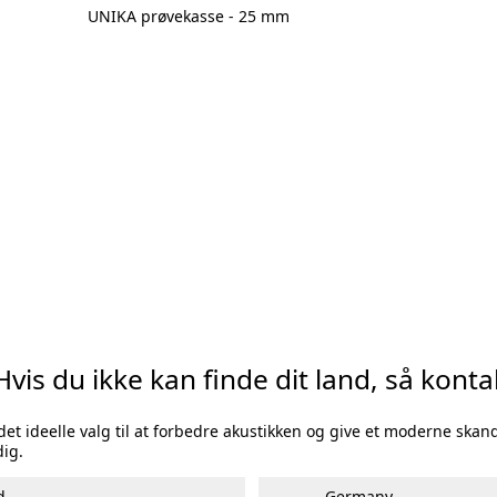
UNIKA prøvekasse - 25 mm
Prøv Visualizer
vis du ikke kan finde dit land, så konta
t ideelle valg til at forbedre akustikken og give et moderne skand
dig.
d
Germany