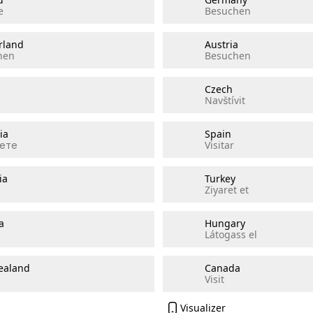
e
Besuchen
rland
Austria
hen
Besuchen
Czech
Navštívit
ia
Spain
ете
Visitar
ia
Turkey
Ziyaret et
a
Hungary
Látogass el
ealand
Canada
Visit
Visualizer