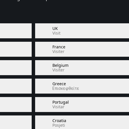
UK
Visit
France
Visiter
Belgium
Visiter
Greece
Επισκεφθείτε
Portugal
Visitar
Croatia
Posjeti