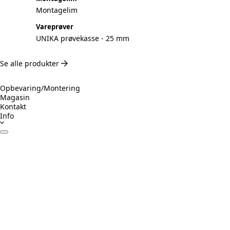
Montagelim
Vareprøver
UNIKA prøvekasse - 25 mm
Se alle produkter
Opbevaring/Montering
Magasin
Kontakt
Info
Datablade
Certifikater
Drift & Vedligeholdelse
Monteringsvejledning
Inspiration
Ansvarligt byggeri
Prøv Visualizer
Beregner Akustikpaneler