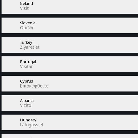
Ireland
Visit
Slovenia
Obišči
Turkey
Ziyaret et
Portugal
Visitar
Cyprus
Επισκεφθείτε
Albania
Vizito
Hungary
Látogass el