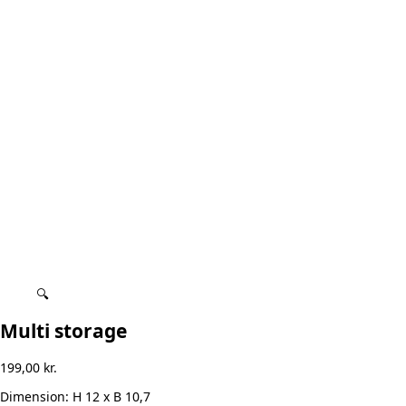
🔍
Multi storage
199,00
kr.
Dimension:
H 12 x B 10,7