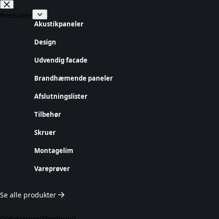
Fortsæt
til
Produkter
indhold
Akustikpaneler
Design
Udvendig facade
Brandhæmende paneler
Afslutningslister
Tilbehør
Skruer
Montagelim
Vareprøver
Se alle produkter
Opbevaring/Montering