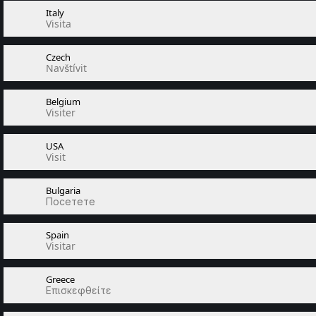
Italy
Visita
Czech
Navštívit
Belgium
Visiter
USA
Visit
Bulgaria
Посетете
Spain
Visitar
Greece
Επισκεφθείτε