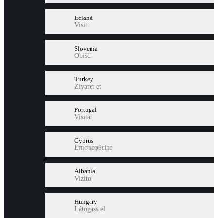
Ireland
Visit
Slovenia
Obišči
Turkey
Ziyaret et
Portugal
Visitar
Cyprus
Επισκεφθείτε
Albania
Vizito
Hungary
Látogass el