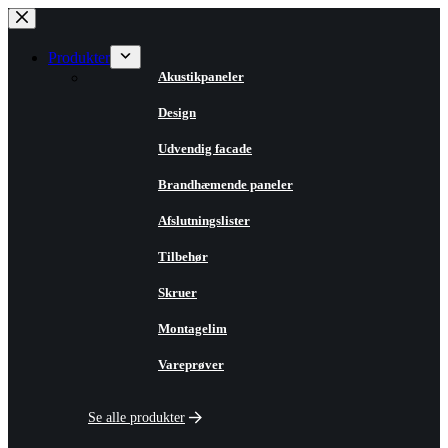
Fortsæt
til
indhold
Produkter
Akustikpaneler
Design
Udvendig facade
Brandhæmende paneler
Afslutningslister
Tilbehør
Skruer
Montagelim
Vareprøver
Se alle produkter