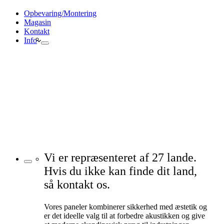
Opbevaring/Montering
Magasin
Kontakt
Datablade
Info
Certifikater
Drift & Vedligeholdelse
Monteringsvejledning
Inspiration
Ansvarligt byggeri
Prøv Visualizer
Beregner Akustikpaneler
Vi er repræsenteret af 27 lande.
Hvis du ikke kan finde dit land,
så kontakt os.
Vores paneler kombinerer sikkerhed med æstetik og
er det ideelle valg til at forbedre akustikken og give