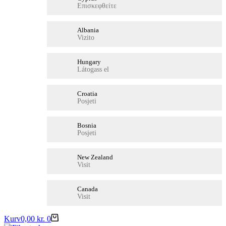
Επισκεφθείτε
Albania
Vizito
Hungary
Látogass el
Croatia
Posjeti
Bosnia
Posjeti
New Zealand
Visit
Canada
Visit
Kurv
0,00
kr.
0