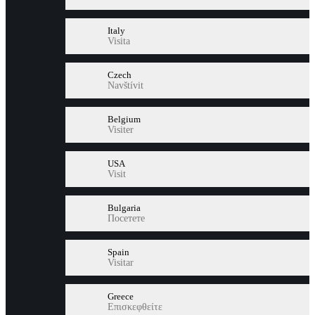
Italy
Visita
Czech
Navštívit
Belgium
Visiter
USA
Visit
Bulgaria
Посетете
Spain
Visitar
Greece
Επισκεφθείτε