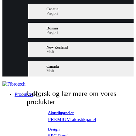
Croatia
Posjeti
Bosnia
Posjeti
New Zealand
Visit
Canada
Visit
Udforsk og lær mere om vores
Produkter
produkter
Akustikpaneler
PREMIUM akustikpanel
Design
SPC Panel