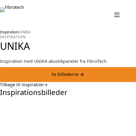
Fortsæt
til
indhold
Inspiration
/
UNIKA
INSPIRATION
UNIKA
Inspiration med UNIKA akustikpaneler fra FibroTech.
Se billederne
Tilbage til inspiration
Inspirationsbilleder