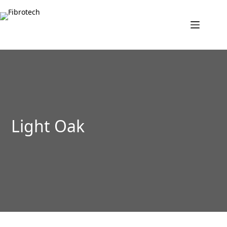
Fortsæt
til
indhold
Light Oak