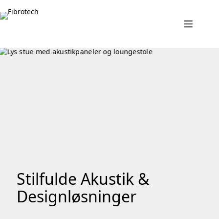
Fortsæt
til
indhold
Stilfulde Akustik &
Designløsninger