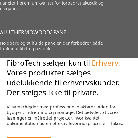
Paneler i premiumkvalitet for forbedret akustik og
elegance.
ALU THERMOWOOD/ PANEL
Holdbare og stilfulde paneler, der forbedrer både
funktionalitet og æstetik.
FibroTech sælger kun til
Erhverv.
Vores produkter sælges
udelukkende til erhvervskunder.
Der sælges ikke til private.
Vi samarbejder med professionelle aktører inden for
byggeri, indretning og montage. Det betyder, at vores
løsninger er målrettet projekter, hvor kvalitet,
dokumentation og en effektiv leveringsproces er i fokus.