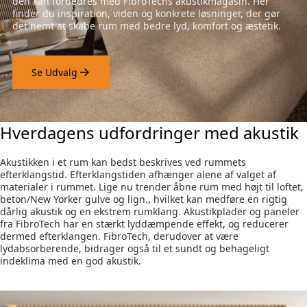
den kan forbedres med FibroTechs akustikmagasin. Her
finder du inspiration, viden og konkrete løsninger, der gør
det nemt at skabe rum med bedre lyd, komfort og æstetik.
Se Udvalg
Hverdagens udfordringer med akustik
Akustikken i et rum kan bedst beskrives ved rummets
efterklangstid. Efterklangstiden afhænger alene af valget af
materialer i rummet. Lige nu trender åbne rum med højt til loftet,
beton/New Yorker gulve og lign., hvilket kan medføre en rigtig
dårlig akustik og en ekstrem rumklang. Akustikplader og paneler
fra FibroTech har en stærkt lyddæmpende effekt, og reducerer
dermed efterklangen. FibroTech, derudover at være
lydabsorberende, bidrager også til et sundt og behageligt
indeklima med en god akustik.