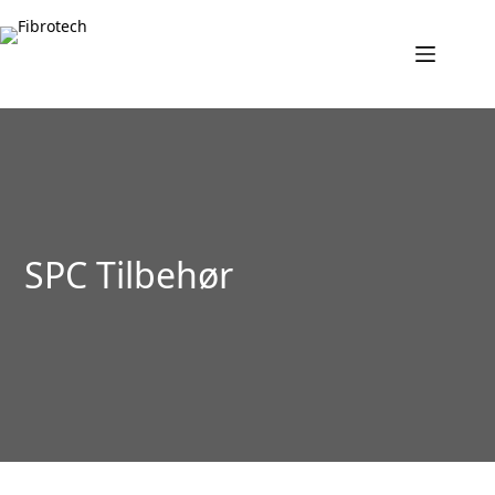
Fortsæt
til
indhold
SPC Tilbehør