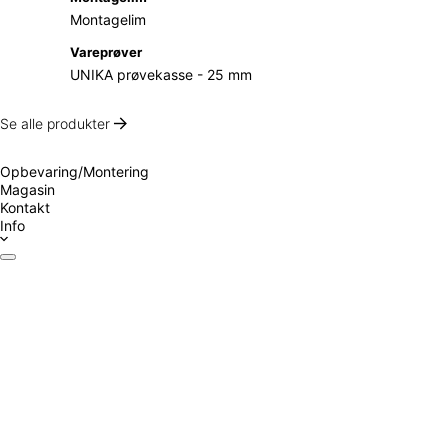
Montagelim
Vareprøver
UNIKA prøvekasse - 25 mm
Se alle produkter
Opbevaring/Montering
Magasin
Kontakt
Info
Datablade
Certifikater
Drift & Vedligeholdelse
Monteringsvejledning
Inspiration
Ansvarligt byggeri
Prøv Visualizer
Beregner Akustikpaneler