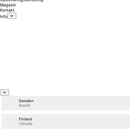
Magasin
Kontakt
Info
Datablade
Certifikater
Drift & Vedligeholdelse
Monteringsvejledning
Inspiration
Ansvarligt byggeri
Prøv Visualizer
Beregner Akustikpaneler
Sweden
Besök
Finland
Vieraile