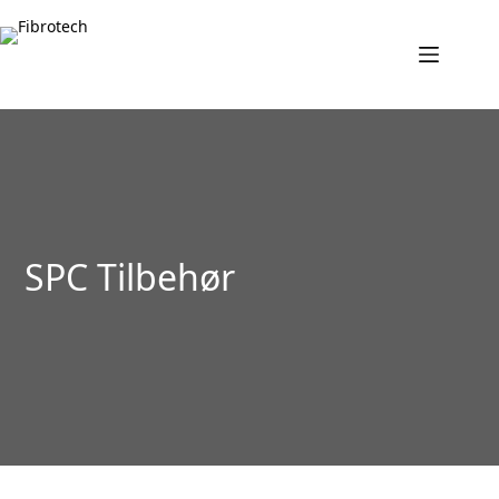
Fortsæt
til
indhold
SPC Tilbehør