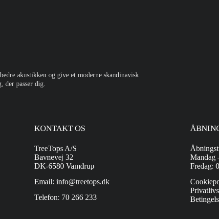
orbedre akustikken og give et moderne skandinavisk
, der passer dig.
KONTAKT OS
ÅBNIN
TreeTops A/S
Åbningst
Bavnevej 32
Mandag –
DK-6580 Vamdrup
Fredag: 
Email: info@treetops.dk
Cookiepo
Privatlivs
Telefon: 70 266 233
Betingels