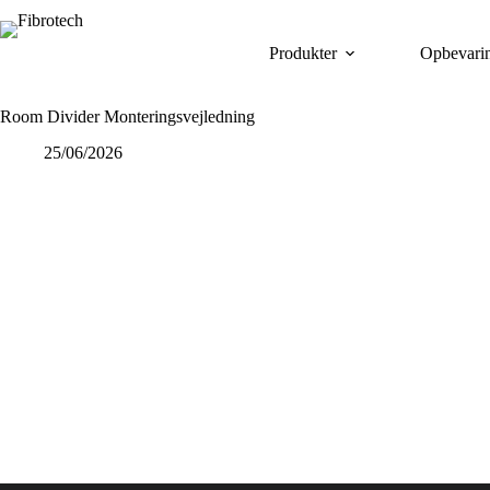
Fortsæt
til
indhold
Produkter
Opbevari
Room Divider Monteringsvejledning
25/06/2026